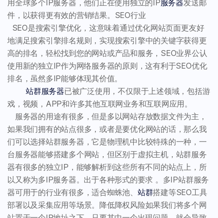
用全球多个IP服务器，他们正在使用独立的IP
服务器
发送邮
件，以获得更有效的营销结果。SEO行业
SEO是搜索引擎优化，这意味着通过优化网站页面更友好
地满足搜索引擎排名规则，实现搜索引擎中的关键字获得更
高的排名，轻松找到您的网站或产品和服务，SEO业界公认
使用新的独立IP作为网络服务器的原则，这有利于SEO优化
排名，虽然多IP能够体现其价值。
站群服务器
已被广泛使用，不仅限于上述领域，包括游
戏，视频，APP和许多其他互联网业务和互联网应用。
服务器的用途有很多，但是多以网站存放数据文件为主，
如果我们拥有的站点很多，或者是要优化网站的话，那么我
们可以选择站群服务器，它是物理机中比较特殊的一种，一
台服务器能够搭建多个网站，但区别于虚拟主机，站群服务
器有很多的独立IP，能够解析到这些所有不同的站点上，所
以又称为多IP服务器。出于各种形式的要求 。多IP站群服务
器可用于的行业有很多，适合蜘蛛池、
站群
搭建等SEO工具
部署以及采集应用等场景。降低降权风险如果我们将多个网
站置于一个IP地址之下，只要其中一个出现问题，就会导致