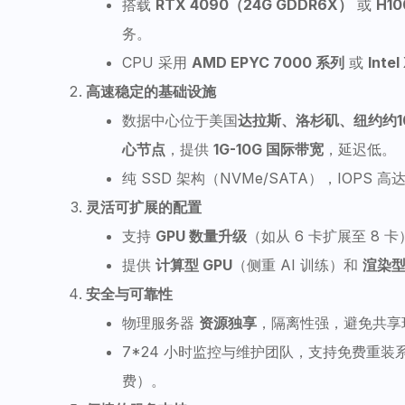
搭载
RTX 4090（24G GDDR6X）
或
H10
务。
CPU 采用
AMD EPYC 7000 系列
或
Inte
高速稳定的基础设施
数据中心位于美国
达拉斯、洛杉矶、纽约约
心节点
，提供
1G-10G 国际带宽
，延迟低。
纯 SSD 架构（NVMe/SATA），IOPS 
灵活可扩展的配置
支持
GPU 数量升级
（如从 6 卡扩展至 8
提供
计算型 GPU
（侧重 AI 训练）和
渲染型
安全与可靠性
物理服务器
资源独享
，隔离性强，避免共享
7*24 小时监控与维护团队，支持免费重装
费）。