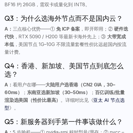
BF16 约 26GB，需双卡或量化到 INT8。
Q3：为什么选海外节点而不是国内云？
A：
三点核心优势——①
免 ICP 备案
，即开即用；②
硬件迭
代快
，RTX 5090 / H200 等最新卡海外先上；③
大带宽成
本低
，美国节点 1G–10G 不限流量套餐性价比远超国内按流
量计费。
Q4：香港、新加坡、美国节点到底怎么
选？
A：
看用户在哪——
大陆用户选香港（CN2 GIA，30–
60ms）
；
东南亚选新加坡（30–50ms）
；
百亿训练/批量
渲染选美国（性价比最高）
。详细对比见《
亚太 AI 节点选
型
》。
Q5：新服务器到手第一件事该做什么？
A：
5 步验机——① nvidia-smi 核对型号/显存；② nvcc –