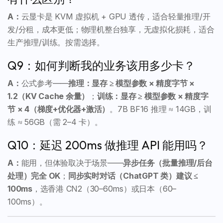
A：
云显卡是 KVM 虚拟机 + GPU 透传，适合轻量推理/开
发/分租，成本更低；物理机整台独享，无虚拟化损耗，适合
生产推理/训练。按需选择。
Q9：如何判断我的业务该用多少卡？
A：
公式参考——
推理：显存 ≥ 模型参数 × 精度字节 ×
1.2（KV Cache 余量）
；
训练：显存 ≥ 模型参数 × 精度字
节 × 4（梯度+优化器+激活）
。7B BF16 推理 ≈ 14GB，训
练 ≈ 56GB（需 2–4 卡）。
Q10：延迟 200ms 做推理 API 能用吗？
A：
能用，但体验取决于场景——
异步任务（批量推理/后台
处理）完全 OK
；
同步实时对话（ChatGPT 类）建议 ≤
100ms
，选香港 CN2（30–60ms）或日本（60–
100ms）。