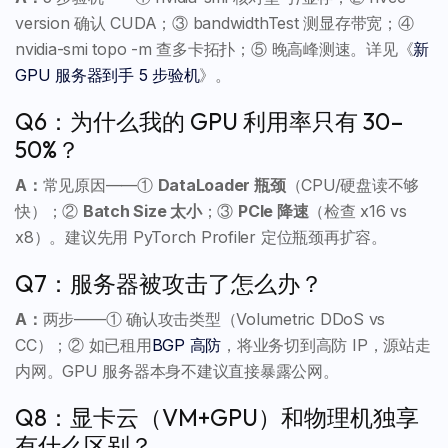
version 确认 CUDA；③ bandwidthTest 测显存带宽；④
nvidia-smi topo -m 查多卡拓扑；⑤ 晚高峰测速。详见《
新
GPU 服务器到手 5 步验机
》。
Q6：为什么我的 GPU 利用率只有 30–
50%？
A：
常见原因——①
DataLoader 瓶颈
（CPU/硬盘读不够
快）；②
Batch Size 太小
；③
PCIe 降速
（检查 x16 vs
x8）。建议先用 PyTorch Profiler 定位瓶颈再扩容。
Q7：服务器被攻击了怎么办？
A：
两步——① 确认攻击类型（Volumetric DDoS vs
CC）；② 如已租用
BGP 高防
，将业务切到高防 IP，源站走
内网。GPU 服务器本身不建议直接暴露公网。
Q8：显卡云（VM+GPU）和物理机独享
有什么区别？