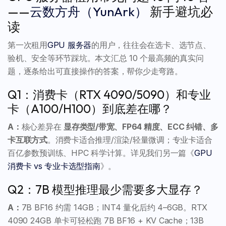
——
云数方舟（YunArk）
新手避坑必
读
第一次租用
GPU 服务器
的用户，往往会在选卡、选节点、
验机、安全等环节踩坑。本文汇总 10 个最高频的真实问
题，逐条给出可直接操作的答案，帮你少走弯路。
Q1：消费卡（RTX 4090/5090）和专业
卡（A100/H100）到底差在哪？
A：
核心差异在
显存类型/带宽、FP64 精度、ECC 纠错、多
卡互联方式
。消费卡适合推理/渲染/轻量微调；专业卡适合
百亿参数预训练、HPC 科学计算。详见我们另一篇《
GPU
消费卡 vs 专业卡选型指南
》。
Q2：7B 模型推理最少需要多大显存？
A：
7B BF16 约需 14GB；INT4 量化后约 4–6GB。RTX
4090 24GB 单卡可轻松跑 7B BF16 + KV Cache；13B