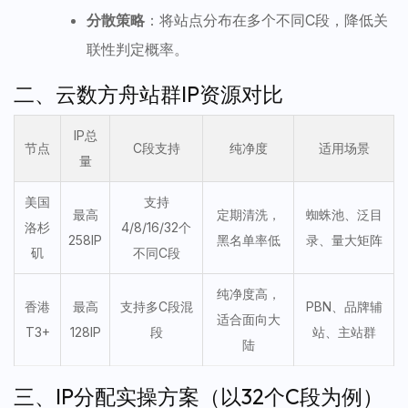
分散策略
：将站点分布在多个不同C段，降低关
联性判定概率。
二、云数方舟站群IP资源对比
IP总
节点
C段支持
纯净度
适用场景
量
美国
支持
最高
定期清洗，
蜘蛛池、泛目
洛杉
4/8/16/32个
258IP
黑名单率低
录、量大矩阵
矶
不同C段
纯净度高，
香港
最高
支持多C段混
PBN、品牌辅
适合面向大
T3+
128IP
段
站、主站群
陆
三、IP分配实操方案（以32个C段为例）