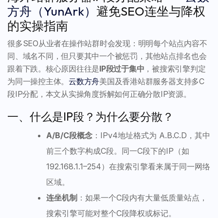
方舟（YunArk）
避免SEO连坐与降权
的实操指南
很多SEO从业者在操作站群时会发现：明明每个站点内容不
同、域名不同，但只要其中一个被惩罚，其他站点排名也会
跟着下跌。核心原因往往是
IP段过于集中
，被搜索引擎判定
为同一操控主体。
云数方舟
美国及香港站群服务器支持多C
段IP分配，本文从实操角度拆解如何正确分散IP资源。
一、什么是IP段？为什么要分散？
A/B/C段概念
：IPv4地址格式为 A.B.C.D，其中
前三个数字构成C段。同一C段下的IP（如
192.168.1.1–254）在搜索引擎看来属于同一网络
区域。
连坐机制
：如果一个C段内有大量低质量站点，
搜索引擎可能对整个C段降权或标记。