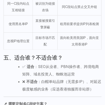
同一C段内站点
被识别为链接
同C段站点禁止交叉外链
互相链接
农场
直接被搜索引
使用黑名单IP
租用前要求提供IP列表检测
擎屏蔽
目标市场不匹
面向欧美用美国IP，面向亚
忽视IP地理位置
配
太用香港IP
五、适合谁？不适合谁？
✅
适合
：SEO从业者、PBN操作者、跨境电商
矩阵、域名投资人、蜘蛛池运营
❌
不适合
：白帽单站品牌（无需多IP）、对延迟
极度敏感的业务（应选香港独服而非站群）
📌 需要定制多C段IP方案？