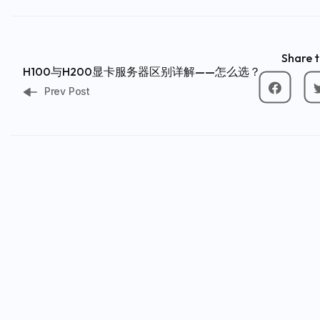
Share t
H100与H200显卡服务器区别详解——怎么选？
Prev Post