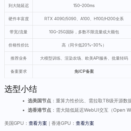
到大陆延迟
150–200ms
硬件丰富度
RTX 4090/5090、A100、H100/H200全系
带宽/流量
10G–25G国际，多数不限流量或大额包
价格性价比
高（同卡低20%–30%）
推荐业务
大模型训练、渲染农场、欧美API服务、批量转码
备案要求
免ICP备案
选型小结
选美国节点
：重算力性价比、需拉取TB级开源数据
选香港节点
：需大陆低延迟WebUI交互（Open 
美国GPU：
查看方案
｜香港GPU：
查看方案