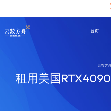
首页
云数方
租用美国RTX409